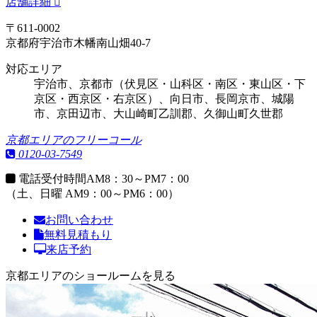
店舗詳細
〒611-0002
京都府宇治市木幡南山畑40-7
対応エリア
宇治市、京都市（伏見区・山科区・南区・東山区・下
京区・西京区・右京区）、向日市、長岡京市、城陽
市、京田辺市、大山崎町乙訓郡、久御山町久世郡
京都エリアのフリーコール
0120-03-7549
電話受付時間
AM8：30～PM7：00
（土、日曜 AM9：00～PM6：00）
お問い合わせ
無料見積もり
来店予約
京都エリアのショールームを見る