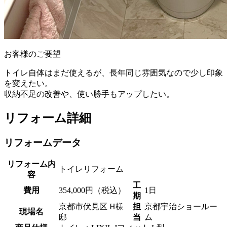
お客様のご要望
トイレ自体はまだ使えるが、長年同じ雰囲気なので少し印象
を変えたい。
収納不足の改善や、使い勝手もアップしたい。
リフォーム詳細
リフォームデータ
リフォーム内
トイレリフォーム
容
工
費用
354,000円（税込）
1日
期
京都市伏見区 H様
担
京都宇治ショールー
現場名
邸
当
ム