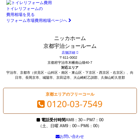
トイレリフォームの
費用相場を見る
リフォーム市場費用相場ページへ
ニッカホーム
京都宇治ショールーム
店舗詳細
〒611-0002
京都府宇治市木幡南山畑40-7
対応エリア
宇治市、京都市（伏見区・山科区・南区・東山区・下京区・西京区・右京区）、向
日市、長岡京市、城陽市、京田辺市、大山崎町乙訓郡、久御山町久世郡
京都エリアのフリーコール
0120-03-7549
電話受付時間
AM8：30～PM7：00
（土、日曜 AM9：00～PM6：00）
お問い合わせ