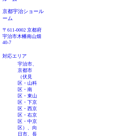
京都宇治ショール
ーム
〒611-0002 京都府
宇治市木幡南山畑
40-7
対応エリア
宇治市、
京都市
（伏見
区・山科
区・南
区・東山
区・下京
区・西京
区・右京
区・中京
区）、向
日市、長