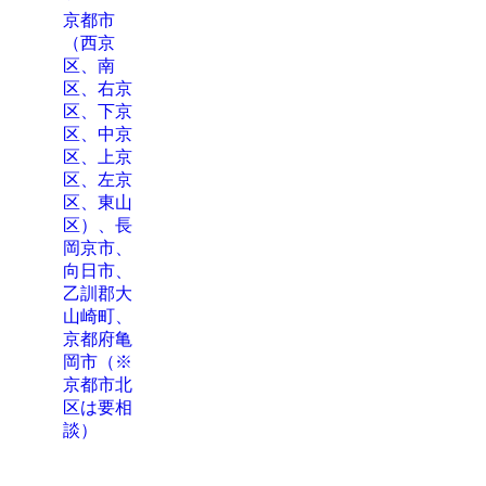
京都市
（西京
区、南
区、右京
区、下京
区、中京
区、上京
区、左京
区、東山
区）、長
岡京市、
向日市、
乙訓郡大
山崎町、
京都府亀
岡市（※
京都市北
区は要相
談）