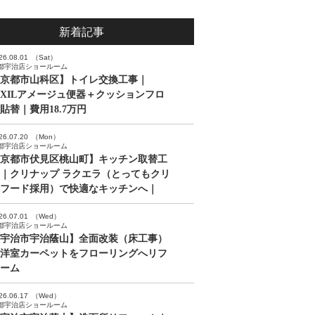
新着記事
26.08.01
（Sat）
都宇治店ショールーム
京都市山科区】トイレ交換工事｜
IXILアメージュ便器＋クッションフロ
貼替｜費用18.7万円
26.07.20
（Mon）
都宇治店ショールーム
京都市伏見区桃山町】キッチン取替工
｜クリナップ ラクエラ（とってもクリ
フード採用）で快適なキッチンへ｜
26.07.01
（Wed）
都宇治店ショールーム
宇治市宇治蔭山】全面改装（床工事）
洋室カーペットをフローリングへリフ
ーム
26.06.17
（Wed）
都宇治店ショールーム