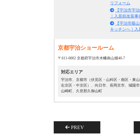
リフォーム
【宇治市宇治
｜入居前改装事
【宇治市蔭山】
キッチンへ｜入
京都宇治ショールーム
〒611-0002 京都府宇治市木幡南山畑40-7
対応エリア
宇治市、京都市（伏見区・山科区・南区・東山
右京区・中京区）、向日市、長岡京市、城陽市
山崎町、久世郡久御山町
PREV