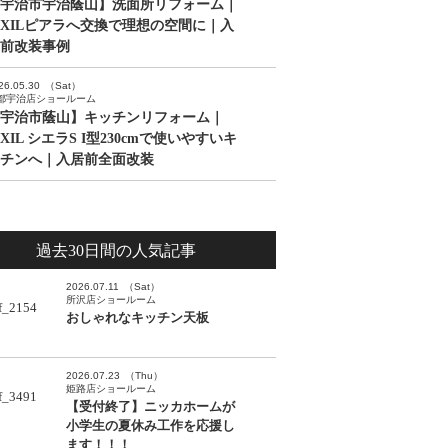
宇治市宇治蔭山】洗面所リフォーム｜
IXILピアラへ交換で理想の空間に｜入
前改装事例
26.05.30
（Sat）
都宇治店ショールーム
宇治市蔭山】キッチンリフォーム｜
IXIL シエラS I型230cmで使いやすいキ
チンへ｜入居前全面改装
過去30日間の人気記事
2026.07.11
（Sat）
所沢店ショールーム
おしゃれなキッチン天板
2026.07.23
（Thu）
姫路店ショールーム
【受付終了】ニッカホームが
小学生の夏休み工作を応援し
ます！！！