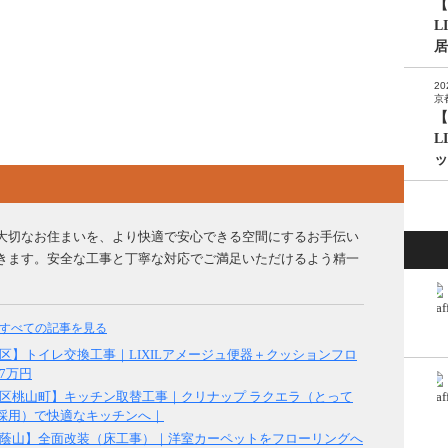
【
L
居
20
京
【
L
ッ
大切なお住まいを、より快適で安心できる空間にするお手伝い
きます。安全な工事と丁寧な対応でご満足いただけるよう精一
すべての記事を見る
区】トイレ交換工事｜LIXILアメージュ便器＋クッションフロ
7万円
区桃山町】キッチン取替工事｜クリナップ ラクエラ（とって
採用）で快適なキッチンへ｜
蔭山】全面改装（床工事）｜洋室カーペットをフローリングへ