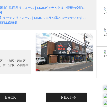
蔭山】洗面所リフォーム｜LIXILピアラへ交換で理想の空間に
例
キッチンリフォーム｜LIXIL シエラS I型230cmで使いやすい
居前全面改装
区・下京区・西京区・
、京田辺市、乙訓郡大
BACK
NEXT