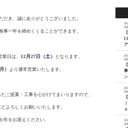
ただき、誠にありがとうございました。
20
京
無事一年を締めくくることができます。
【
L
ア
12月27日（
土
）
営業日は、
となります。
20
京
【
（月）
より通常営業いたします。
事
ン
20
京
ったご提案・工事を心がけてまいりますので、
【
｜
ほどよろしくお願いいたします。
ォ
お年をお迎えください。
20
京