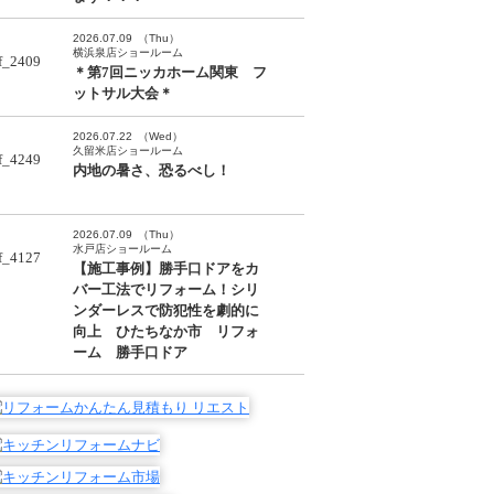
2026.07.09
（Thu）
横浜泉店ショールーム
＊第7回ニッカホーム関東 フ
ットサル大会＊
2026.07.22
（Wed）
久留米店ショールーム
内地の暑さ、恐るべし！
2026.07.09
（Thu）
水戸店ショールーム
【施工事例】勝手口ドアをカ
バー工法でリフォーム！シリ
ンダーレスで防犯性を劇的に
向上 ひたちなか市 リフォ
ーム 勝手口ドア