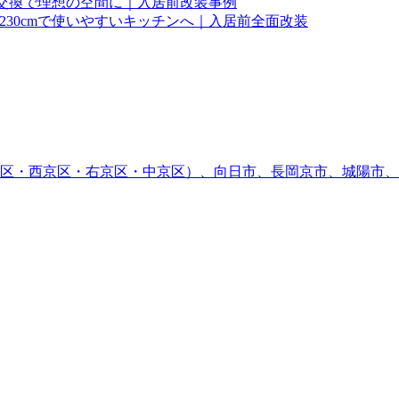
へ交換で理想の空間に｜入居前改装事例
I型230cmで使いやすいキッチンへ｜入居前全面改装
区・西京区・右京区・中京区）、向日市、長岡京市、城陽市、