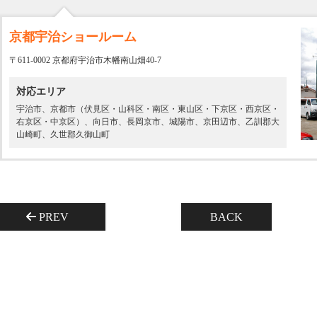
京都宇治ショールーム
〒611-0002 京都府宇治市木幡南山畑40-7
対応エリア
宇治市、京都市（伏見区・山科区・南区・東山区・下京区・西京区・
右京区・中京区）、向日市、長岡京市、城陽市、京田辺市、乙訓郡大
山崎町、久世郡久御山町
PREV
BACK
名古屋リフォーム&増改築のニッカホーム株式会社