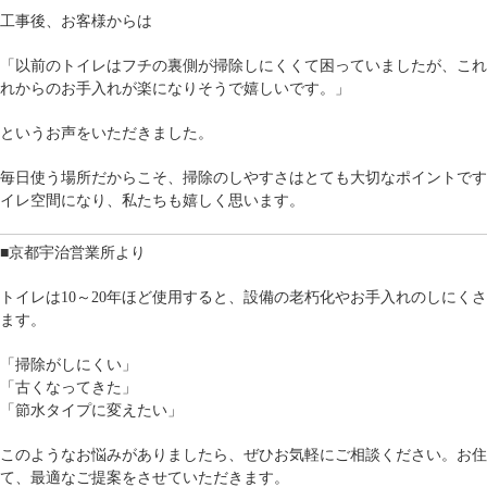
工事後、お客様からは
「以前のトイレはフチの裏側が掃除しにくくて困っていましたが、これ
れからのお手入れが楽になりそうで嬉しいです。」
名古屋リフォーム&増改築のニッカホーム株式会社
Copyright © 2013 Nikka-Home Corporation. All R
というお声をいただきました。
プライバシーポリシー
お問い合わせ
ニッカホーム公式サイト
毎日使う場所だからこそ、掃除のしやすさはとても大切なポイントです
イレ空間になり、私たちも嬉しく思います。
■京都宇治営業所より
トイレは10～20年ほど使用すると、設備の老朽化やお手入れのしにく
ます。
「掃除がしにくい」
「古くなってきた」
「節水タイプに変えたい」
このようなお悩みがありましたら、ぜひお気軽にご相談ください。お住
て、最適なご提案をさせていただきます。