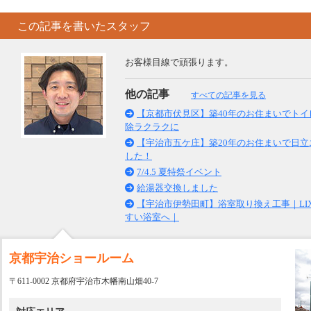
この記事を書いたスタッフ
お客様目線で頑張ります。
他の記事
すべての記事を見る
【京都市伏見区】築40年のお住まいでトイレ
除ラクラクに
【宇治市五ケ庄】築20年のお住まいで日
した！
7/4.5 夏特祭イベント
給湯器交換しました
【宇治市伊勢田町】浴室取り換え工事｜LI
すい浴室へ｜
京都宇治ショールーム
〒611-0002 京都府宇治市木幡南山畑40-7