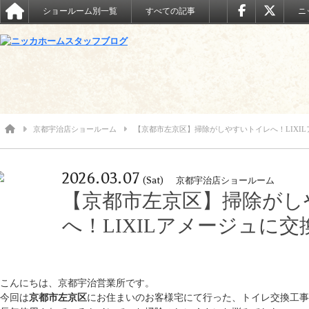
ショールーム別一覧
すべての記事
ニ
京都宇治店ショールーム
【京都市左京区】掃除がしやすいトイレへ！LIXI
2026.03.07
(Sat)
京都宇治店ショールーム
【京都市左京区】掃除がし
へ！LIXILアメージュに
こんにちは、京都宇治営業所です。
今回は
京都市左京区
にお住まいのお客様宅にて行った、トイレ交換工事